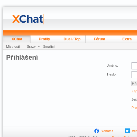
XChat
Profily
Duel / Top
Fórum
Extra
Místnosti
Srazy
Smajlíci
Přihlášení
Jméno:
Heslo:
Zap
Ješ
Pro
xchatcz
xc