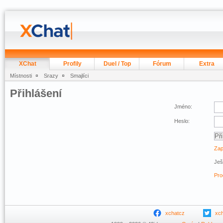
XChat
Profily
Duel / Top
Fórum
Extra
Místnosti
Srazy
Smajlíci
Přihlášení
Jméno:
Heslo:
Zap
Ješ
Pro
xchatcz
xc