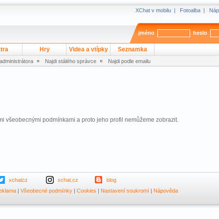
XChat v mobilu
|
Fotoalba
|
Náp
jméno
heslo
tra
Hry
Videa a vtípky
Seznamka
 administrátora
Najdi stálého správce
Najdi podle emailu
mi všeobecnými podmínkami a proto jeho profil nemůžeme zobrazit.
xchatcz
xchat.cz
blog
eklama
|
Všeobecné podmínky
|
Cookies
|
Nastavení soukromí
|
Nápověda