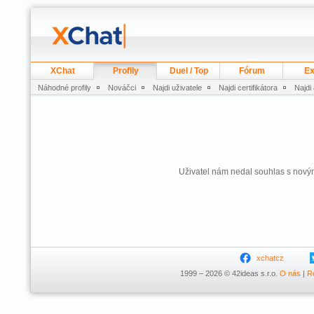
XChat
Profily
Duel / Top
Fórum
Ex
Náhodné profily
Nováčci
Najdi uživatele
Najdi certifikátora
Najdi
Uživatel nám nedal souhlas s nový
xchatcz
1999 – 2026 © 42ideas s.r.o.
O nás
|
R