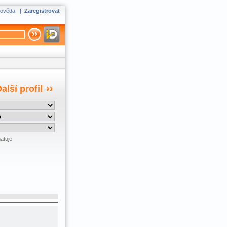
ověda
|
Zaregistrovat
alší profil
atuje