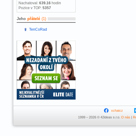
Nachatoval:
639.16
hodin
Pozice v TOP:
5357
Jeho
přátelé
(1)
TenCoRad
xchatcz
1999 – 2026 © 42ideas s.r.o.
O nás
|
R