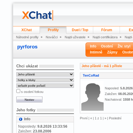
XChat
Profily
Duel / Top
Fórum
Ex
Náhodné profily
Nováčci
Najdi uživatele
Najdi certifikátora
Najdi
pyrforos
Info
Osobní
Živ. styl
Intimně
Zájmy
Osobn
Chci ukázat
Jeho přátelé - má 1 přítele
TenCoRad
Naposled:
5.8.2026
s osobní fotkou
Založen:
08.05.202
Nachatoval:
1558 h
Jeho fotky
První |
«
| 1 z 1 |
»
| Poslední
Info
Naposledy:
9.8.2026 13:33:56
Založen:
23.08.2006