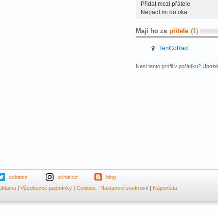
Přidat mezi přátele
Nepadl mi do oka
Mají ho za
přítele
(1)
TenCoRad
Není tento profil v pořádku?
Upozor
xchatcz
xchat.cz
blog
eklama
|
Všeobecné podmínky
|
Cookies
|
Nastavení soukromí
|
Nápověda