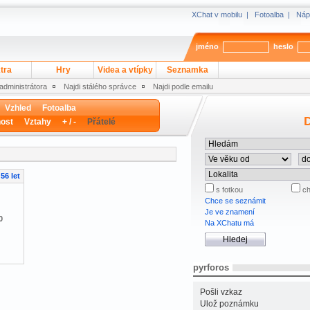
XChat v mobilu
|
Fotoalba
|
Náp
jméno
heslo
tra
Hry
Videa a vtípky
Seznamka
 administrátora
Najdi stálého správce
Najdi podle emailu
Vzhled
Fotoalba
D
ost
Vztahy
+ / -
Přátelé
56 let
s fotkou
ch
Chce se seznámit
Je ve znamení
0
Na XChatu má
pyrforos
Pošli vzkaz
Ulož poznámku