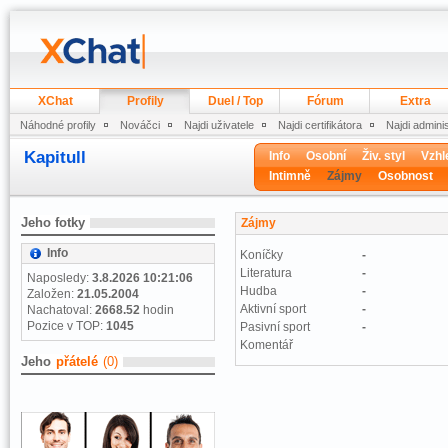
XChat
Profily
Duel / Top
Fórum
Extra
Náhodné profily
Nováčci
Najdi uživatele
Najdi certifikátora
Najdi admini
Kapitull
Info
Osobní
Živ. styl
Vzhl
Intimně
Zájmy
Osobnost
Jeho fotky
Zájmy
Info
Koníčky
-
Literatura
-
Naposledy:
3.8.2026 10:21:06
Hudba
-
Založen:
21.05.2004
Aktivní sport
-
Nachatoval:
2668.52
hodin
Pozice v TOP:
1045
Pasivní sport
-
Komentář
Jeho
přátelé
(0)