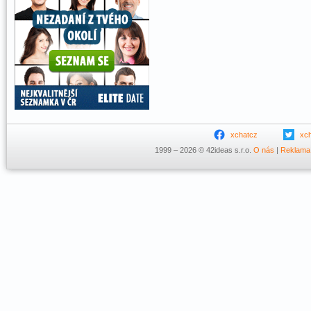
xchatcz
xc
1999 – 2026 © 42ideas s.r.o.
O nás
|
Reklama