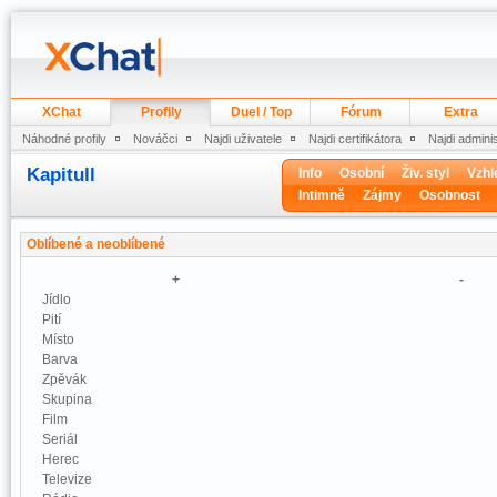
XChat
Profily
Duel / Top
Fórum
Extra
Náhodné profily
Nováčci
Najdi uživatele
Najdi certifikátora
Najdi admini
Kapitull
Info
Osobní
Živ. styl
Vzhl
Intimně
Zájmy
Osobnost
Oblíbené a neoblíbené
+
-
Jídlo
Pití
Místo
Barva
Zpěvák
Skupina
Film
Seriál
Herec
Televize