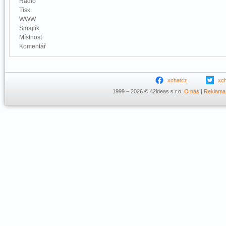
Rádio
Tisk
WWW
Smajlík
Místnost
Komentář
xchatcz
xc
1999 – 2026 © 42ideas s.r.o.
O nás
|
Reklama