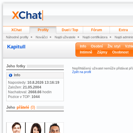
XChat
Profily
Duel / Top
Fórum
Extra
Náhodné profily
Nováčci
Najdi uživatele
Najdi certifikátora
Najdi admini
Kapitull
Info
Osobní
Živ. styl
Vzhl
Intimně
Zájmy
Osobnost
Jeho fotky
Nepřihlášený uživatel nemůže přidávat přá
Zpět na profil
Info
Naposledy:
10.8.2026 13:16:19
Založen:
21.05.2004
Nachatoval:
2668.66
hodin
Pozice v TOP:
1044
Jeho
přátelé
(0)