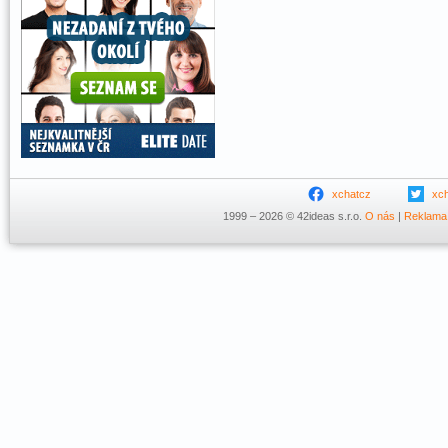
xchatcz
xc
1999 – 2026 © 42ideas s.r.o.
O nás
|
Reklama