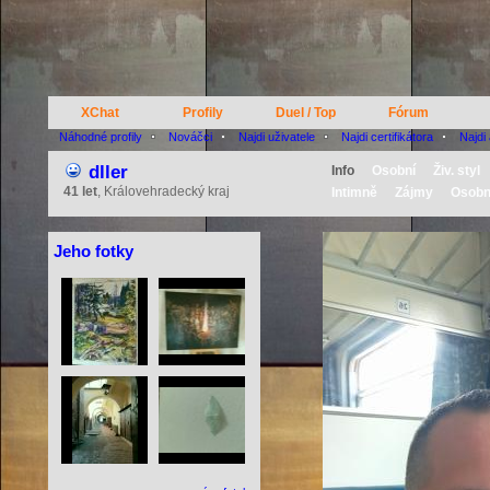
XChat
Profily
Duel / Top
Fórum
Náhodné profily
Nováčci
Najdi uživatele
Najdi certifikátora
Najdi
dller
Info
Osobní
Živ. styl
41 let
, Královehradecký kraj
Intimně
Zájmy
Osobn
Jeho fotky