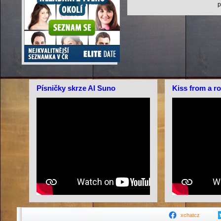
p
Písničky skrze AI Suno
Kiss from a r
xchatcz