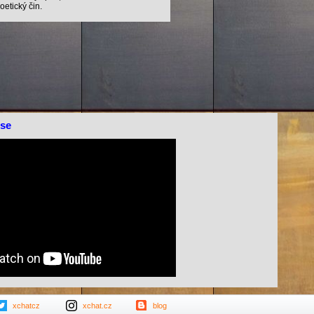
oetický čin.
ose
xchatcz
xchat.cz
blog