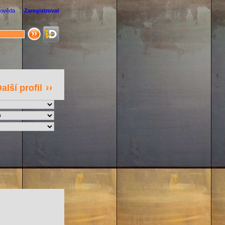
ověda
|
Zaregistrovat
alší profil
atuje