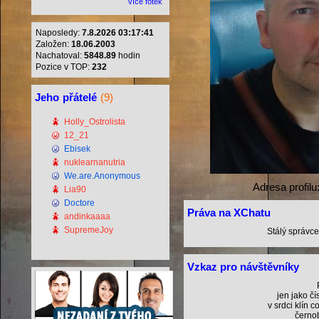
více fotek
Naposledy:
7.8.2026 03:17:41
Založen:
18.06.2003
Nachatoval:
5848.89
hodin
Pozice v TOP:
232
Jeho
přátelé
(9)
Holly_Ostrolista
12_21
Ebisek
nuklearnanutria
We.are.Anonymous
Adresa profilu
Lia90
Doctore
Práva na XChatu
andinkaaaa
SupremeJoy
Stálý správce
Vzkaz pro návštěvníky
jen jako čí
v srdci klín 
černob