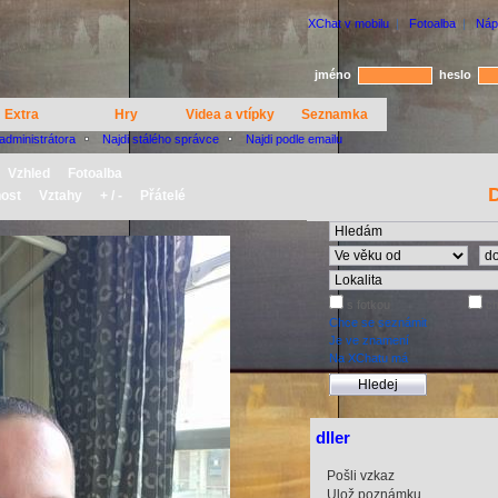
XChat v mobilu
|
Fotoalba
|
Náp
jméno
heslo
Extra
Hry
Videa a vtípky
Seznamka
 administrátora
Najdi stálého správce
Najdi podle emailu
Vzhled
Fotoalba
D
ost
Vztahy
+ / -
Přátelé
s fotkou
ch
Chce se seznámit
Je ve znamení
Na XChatu má
dller
Pošli vzkaz
Ulož poznámku