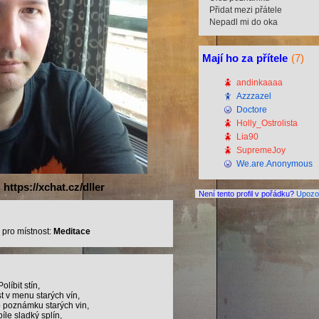
Přidat mezi přátele
Nepadl mi do oka
Mají ho za
přítele
(7)
andinkaaaa
Azzzazel
Doctore
Holly_Ostrolista
Lia90
SupremeJoy
We.are.Anonymous
:
https://xchat.cz/dller
Není tento profil v pořádku?
Upozor
 pro místnost:
Meditace
Políbit stín,
st v menu starých vín,
co poznámku starých vin,
íle sladký splín,