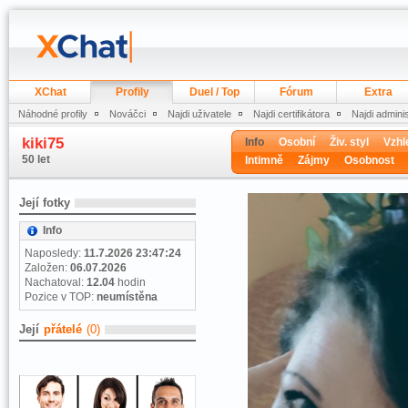
XChat
Profily
Duel / Top
Fórum
Extra
Náhodné profily
Nováčci
Najdi uživatele
Najdi certifikátora
Najdi admini
kiki75
Info
Osobní
Živ. styl
Vzhl
50 let
Intimně
Zájmy
Osobnost
Její fotky
Info
Naposledy:
11.7.2026 23:47:24
Založen:
06.07.2026
Nachatoval:
12.04
hodin
Pozice v TOP:
neumístěna
Její
přátelé
(0)