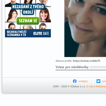
Adresa profilu:
https://xchat.cz/kiki75
Vzkaz pro návštěvníky
xchatcz
xc
1999 – 2026 © 42ideas s.r.o.
O nás
|
Reklama