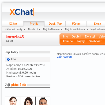
XChat
Profily
Duel / Top
Fórum
Extra
Náhodné profily
Nováčci
Najdi uživatele
Najdi certifikátora
Najdi admini
korozia45
Info
Osobní
Živ. styl
Vzhl
44 let
Intimně
Zájmy
Osobnost
Její fotky
Nepřihlášený uživatel nemůže posílat vzk
Zpět na profil
Info
Naposledy:
3.6.2026 23:22:36
Založen:
03.06.2026
Nachatoval:
0.00
hodin
Pozice v TOP:
neumístěna
Její
přátelé
(0)