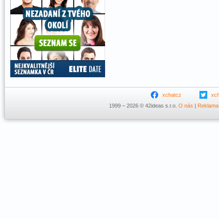
xchatcz
xc
1999 – 2026 © 42ideas s.r.o.
O nás
|
Reklama