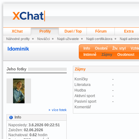
XChat
Profily
Duel / Top
Fórum
Extra
Náhodné profily
Nováčci
Najdi uživatele
Najdi certifikátora
Najdi admini
ldominik
Info
Osobní
Živ. styl
Vzhl
Intimně
Zájmy
Osobnost
Jeho fotky
Zájmy
Koníčky
-
Literatura
-
Hudba
-
Aktivní sport
-
Pasivní sport
-
Komentář
více fotek
Info
Naposledy:
3.6.2026 00:22:51
Založen:
02.06.2026
Nachatoval:
0.62
hodin