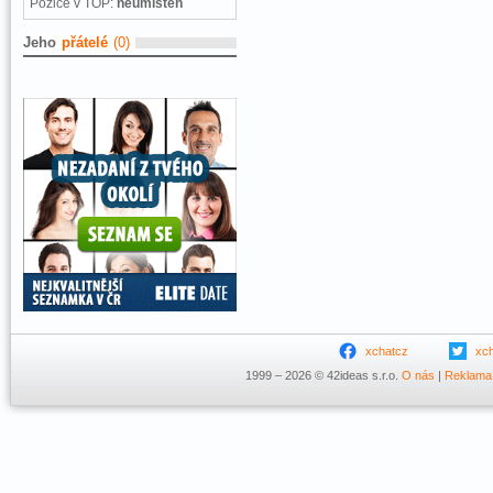
Pozice v TOP:
neumístěn
Jeho
přátelé
(0)
xchatcz
xc
1999 – 2026 © 42ideas s.r.o.
O nás
|
Reklama