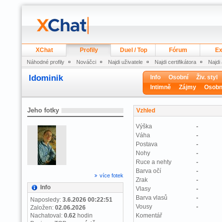
XChat
Profily
Duel / Top
Fórum
Ex
Náhodné profily
Nováčci
Najdi uživatele
Najdi certifikátora
Najdi
ldominik
Info
Osobní
Živ. styl
Intimně
Zájmy
Osobn
Jeho fotky
Vzhled
Výška
-
Váha
-
Postava
-
Nohy
-
Ruce a nehty
-
Barva očí
-
více fotek
Zrak
-
Info
Vlasy
-
Barva vlasů
-
Naposledy:
3.6.2026 00:22:51
Vousy
-
Založen:
02.06.2026
Nachatoval:
0.62
hodin
Komentář