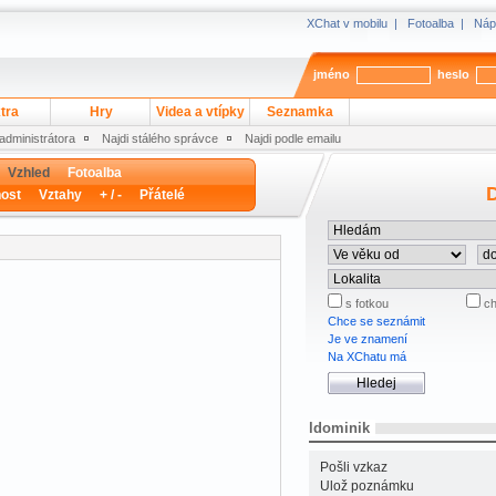
XChat v mobilu
|
Fotoalba
|
Náp
jméno
heslo
tra
Hry
Videa a vtípky
Seznamka
 administrátora
Najdi stálého správce
Najdi podle emailu
Vzhled
Fotoalba
D
ost
Vztahy
+ / -
Přátelé
s fotkou
ch
Chce se seznámit
Je ve znamení
Na XChatu má
ldominik
Pošli vzkaz
Ulož poznámku