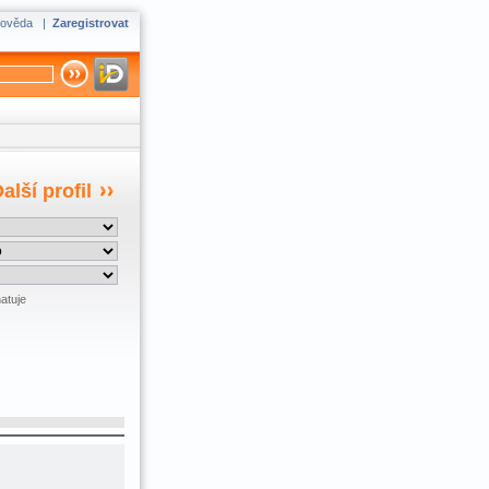
ověda
|
Zaregistrovat
alší profil
atuje