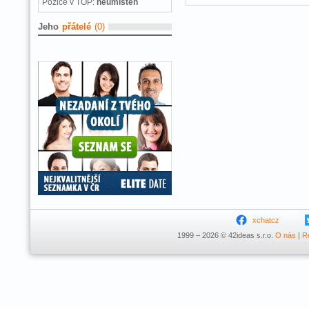
Pozice v TOP:
neumístěn
Jeho
přátelé
(0)
xchatcz
1999 – 2026 © 42ideas s.r.o.
O nás
|
R