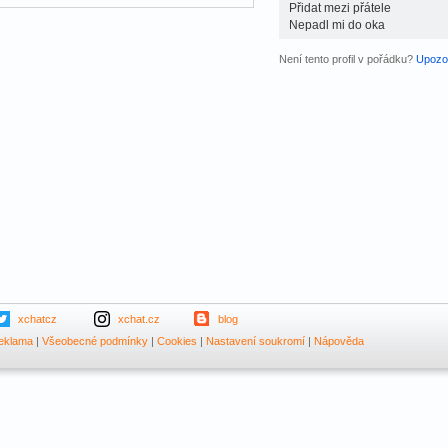
Přidat mezi přátele
Nepadl mi do oka
Není tento profil v pořádku?
Upozor
xchatcz
xchat.cz
blog
eklama
|
Všeobecné podmínky
|
Cookies
|
Nastavení soukromí
|
Nápověda