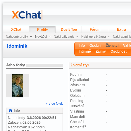
XChat
Profily
Duel / Top
Fórum
Extra
Náhodné profily
Nováčci
Najdi uživatele
Najdi certifikátora
Najdi admini
ldominik
Info
Osobní
Živ. styl
Vzhl
Intimně
Zájmy
Osobnost
Jeho fotky
Životní styl
Kouřím
-
Piju alkohol
-
Závislosti
-
Bydlím
-
Oblečení
-
Piercing
-
více fotek
Tetování
Info
Vlastním
-
Mám děti
-
Naposledy:
3.6.2026 00:22:51
Chci děti
-
Založen:
02.06.2026
Nachatoval:
0.62
hodin
Komentář