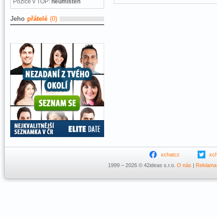
Pozice v TOP:
neumístěn
Jeho
přátelé
(0)
xchatcz
xc
1999 – 2026 © 42ideas s.r.o.
O nás
|
Reklama