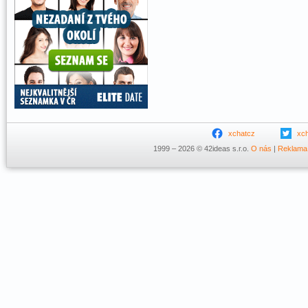
xchatcz
xc
1999 – 2026 © 42ideas s.r.o.
O nás
|
Reklama