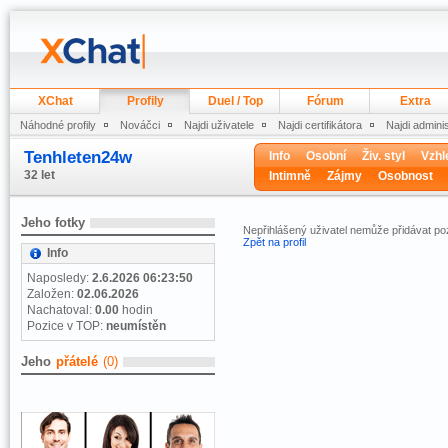
XChat
Profily
Duel / Top
Fórum
Extra
Náhodné profily
Nováčci
Najdi uživatele
Najdi certifikátora
Najdi admini
Tenhleten24w
Info
Osobní
Živ. styl
Vzhl
32 let
Intimně
Zájmy
Osobnost
Jeho fotky
Nepřihlášený uživatel nemůže přidávat 
Zpět na profil
Info
Naposledy:
2.6.2026 06:23:50
Založen:
02.06.2026
Nachatoval:
0.00
hodin
Pozice v TOP:
neumístěn
Jeho
přátelé
(0)