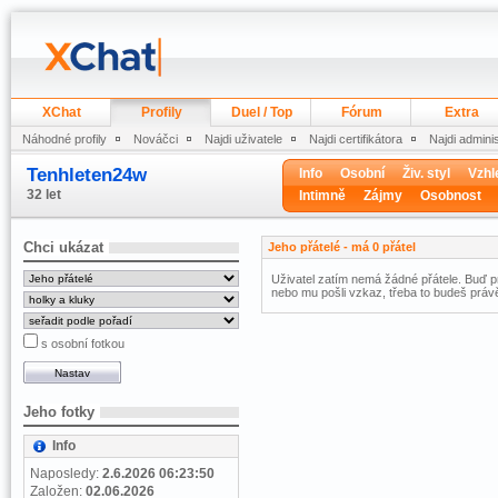
XChat
Profily
Duel / Top
Fórum
Extra
Náhodné profily
Nováčci
Najdi uživatele
Najdi certifikátora
Najdi admini
Tenhleten24w
Info
Osobní
Živ. styl
Vzhl
32 let
Intimně
Zájmy
Osobnost
Chci ukázat
Jeho přátelé - má 0 přátel
Uživatel zatím nemá žádné přátele. Buď pr
nebo mu pošli vzkaz, třeba to budeš právě
s osobní fotkou
Jeho fotky
Info
Naposledy:
2.6.2026 06:23:50
Založen:
02.06.2026