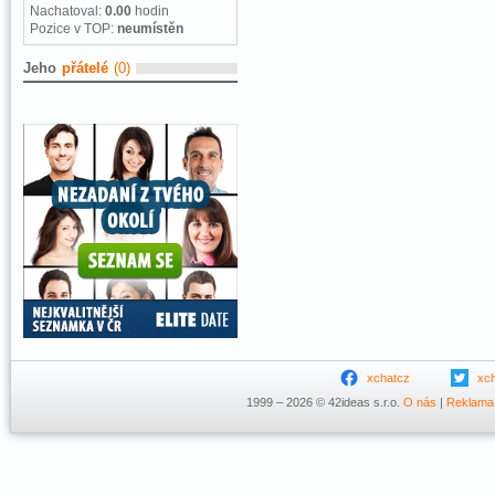
Nachatoval:
0.00
hodin
Pozice v TOP:
neumístěn
Jeho
přátelé
(0)
xchatcz
xc
1999 – 2026 © 42ideas s.r.o.
O nás
|
Reklama