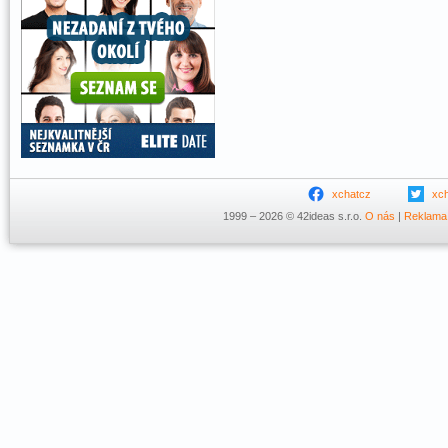
xchatcz
xc
1999 – 2026 © 42ideas s.r.o.
O nás
|
Reklama