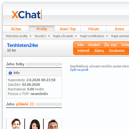
XChat
Profily
Duel / Top
Fórum
Extra
Náhodné profily
Nováčci
Najdi uživatele
Najdi certifikátora
Najdi admini
Tenhleten24w
Info
Osobní
Živ. styl
Vzhl
32 let
Intimně
Zájmy
Osobnost
Jeho fotky
Nepřihlášený uživatel nemůže poslat infor
Zpět na profil
Info
Naposledy:
2.6.2026 06:23:50
Založen:
02.06.2026
Nachatoval:
0.00
hodin
Pozice v TOP:
neumístěn
Jeho
přátelé
(0)