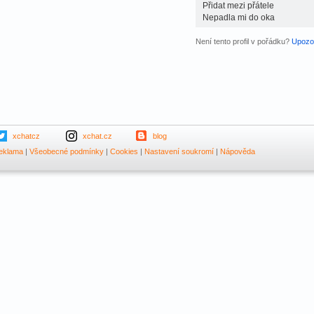
Přidat mezi přátele
Nepadla mi do oka
Není tento profil v pořádku?
Upozor
xchatcz
xchat.cz
blog
eklama
|
Všeobecné podmínky
|
Cookies
|
Nastavení soukromí
|
Nápověda