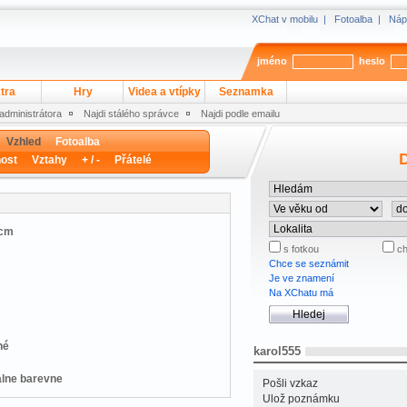
XChat v mobilu
|
Fotoalba
|
Náp
jméno
heslo
tra
Hry
Videa a vtípky
Seznamka
 administrátora
Najdi stálého správce
Najdi podle emailu
Vzhled
Fotoalba
D
ost
Vztahy
+ / -
Přátelé
 cm
s fotkou
ch
Chce se seznámit
Je ve znamení
Na XChatu má
hé
karol555
lne barevne
Pošli vzkaz
Ulož poznámku