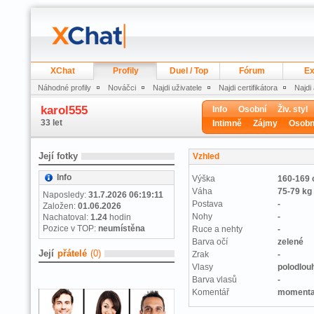
XChat
Profily
Duel / Top
Fórum
Ex
Náhodné profily
Nováčci
Najdi uživatele
Najdi certifikátora
Najdi
karol555
Info
Osobní
Živ. styl
33 let
Intimně
Zájmy
Osobn
Její fotky
Vzhled
Info
Výška
160-169
Váha
75-79 kg
Naposledy:
31.7.2026 06:19:11
Postava
-
Založen:
01.06.2026
Nohy
-
Nachatoval:
1.24
hodin
Pozice v TOP:
neumístěna
Ruce a nehty
-
Barva očí
zelené
Její
přátelé
(0)
Zrak
-
Vlasy
polodlou
Barva vlasů
-
Komentář
momenta