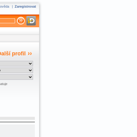
ověda
|
Zaregistrovat
alší profil
atuje