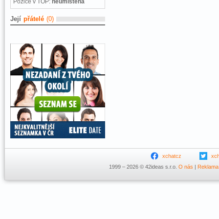
Pozice v TOP:
neumístěna
Její
přátelé
(0)
xchatcz
xc
1999 – 2026 © 42ideas s.r.o.
O nás
|
Reklama