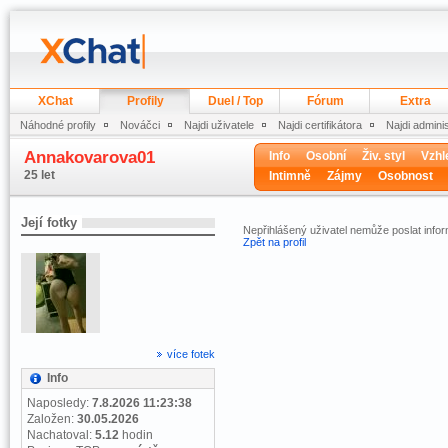
XChat
Profily
Duel / Top
Fórum
Extra
Náhodné profily
Nováčci
Najdi uživatele
Najdi certifikátora
Najdi admini
Annakovarova01
Info
Osobní
Živ. styl
Vzhl
25 let
Intimně
Zájmy
Osobnost
Její fotky
Nepřihlášený uživatel nemůže poslat infor
Zpět na profil
více fotek
Info
Naposledy:
7.8.2026 11:23:38
Založen:
30.05.2026
Nachatoval:
5.12
hodin