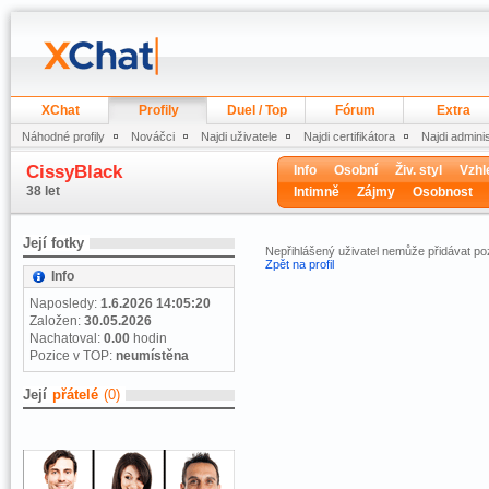
XChat
Profily
Duel / Top
Fórum
Extra
Náhodné profily
Nováčci
Najdi uživatele
Najdi certifikátora
Najdi admini
CissyBlack
Info
Osobní
Živ. styl
Vzhl
38 let
Intimně
Zájmy
Osobnost
Její fotky
Nepřihlášený uživatel nemůže přidávat 
Zpět na profil
Info
Naposledy:
1.6.2026 14:05:20
Založen:
30.05.2026
Nachatoval:
0.00
hodin
Pozice v TOP:
neumístěna
Její
přátelé
(0)