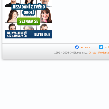
xchatcz
xc
1999 – 2026 © 42ideas s.r.o.
O nás
|
Reklama