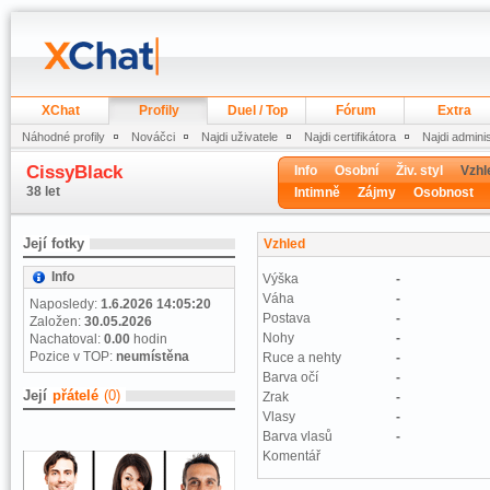
XChat
Profily
Duel / Top
Fórum
Extra
Náhodné profily
Nováčci
Najdi uživatele
Najdi certifikátora
Najdi admini
CissyBlack
Info
Osobní
Živ. styl
Vzhl
38 let
Intimně
Zájmy
Osobnost
Její fotky
Vzhled
Info
Výška
-
Váha
-
Naposledy:
1.6.2026 14:05:20
Postava
-
Založen:
30.05.2026
Nohy
-
Nachatoval:
0.00
hodin
Pozice v TOP:
neumístěna
Ruce a nehty
-
Barva očí
-
Její
přátelé
(0)
Zrak
-
Vlasy
-
Barva vlasů
-
Komentář