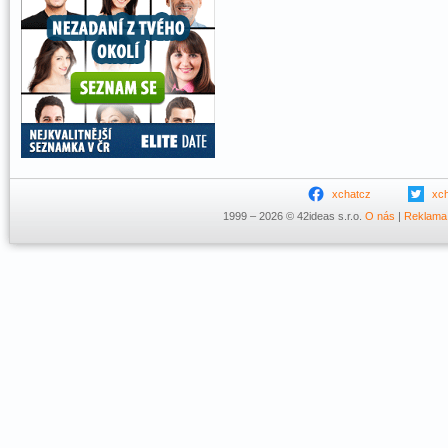
xchatcz
xc
1999 – 2026 © 42ideas s.r.o.
O nás
|
Reklama