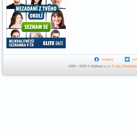
xchatcz
xc
1999 – 2026 © 42ideas s.r.o.
O nás
|
Reklama