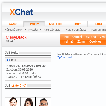
XChat
Profily
Duel / Top
Fórum
Extra
Náhodné profily
Nováčci
Najdi uživatele
Najdi certifikátora
Najdi admini
CissyBlack
Info
Osobní
Živ. styl
Vzhl
38 let
Intimně
Zájmy
Osobnost
Její fotky
Nepřihlášený uživatel nemůže poslat infor
Zpět na profil
Info
Naposledy:
1.6.2026 14:05:20
Založen:
30.05.2026
Nachatoval:
0.00
hodin
Pozice v TOP:
neumístěna
Její
přátelé
(0)