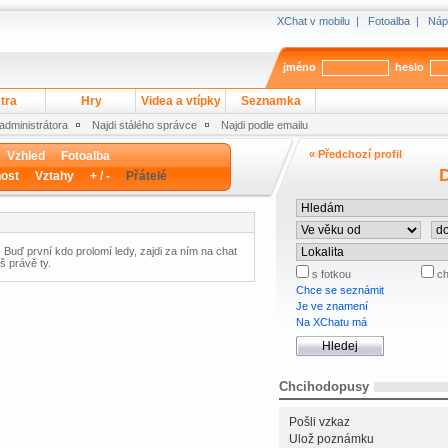
XChat v mobilu
|
Fotoalba
|
Náp
jméno
heslo
tra
Hry
Videa a vtípky
Seznamka
 administrátora
Najdi stálého správce
Najdi podle emailu
« Předchozí profil
Vzhled
Fotoalba
D
ost
Vztahy
+ / -
Přátelé
 Buď první kdo prolomí ledy, zajdi za ním na chat
š právě ty.
s fotkou
ch
Chce se seznámit
Je ve znamení
Na XChatu má
Chcihodopusy
Pošli vzkaz
Ulož poznámku