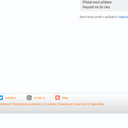
Přidat mezi přátele
Nepadl mi do oka
Není tento profil v pořádku?
Upozor
xchatcz
xchat.cz
blog
eklama
|
Všeobecné podmínky
|
Cookies
|
Nastavení soukromí
|
Nápověda