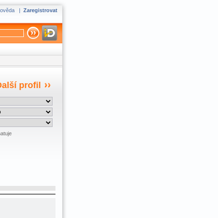
ověda
|
Zaregistrovat
alší profil
atuje