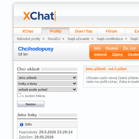
XChat
Profily
Duel / Top
Fórum
Ex
Náhodné profily
Nováčci
Najdi uživatele
Najdi certifikátora
Najdi
Chcihodopusy
Info
Osobní
Živ. styl
18 let
Intimně
Zájmy
Osobn
Chci ukázat
Jeho přátelé - má 0 přátel
Uživatel zatím nemá žádné přátele.
nebo mu pošli vzkaz, třeba to bude
s osobní fotkou
Jeho fotky
Info
Naposledy:
29.5.2026 23:29:14
Založen:
29.05.2026