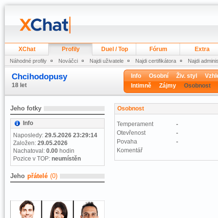
XChat
Profily
Duel / Top
Fórum
Extra
Náhodné profily
Nováčci
Najdi uživatele
Najdi certifikátora
Najdi admini
Chcihodopusy
Info
Osobní
Živ. styl
Vzhl
18 let
Intimně
Zájmy
Osobnost
Jeho fotky
Osobnost
Info
Temperament
-
Otevřenost
-
Naposledy:
29.5.2026 23:29:14
Povaha
-
Založen:
29.05.2026
Komentář
Nachatoval:
0.00
hodin
Pozice v TOP:
neumístěn
Jeho
přátelé
(0)