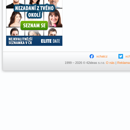
xchatcz
xc
1999 – 2026 © 42ideas s.r.o.
O nás
|
Reklama