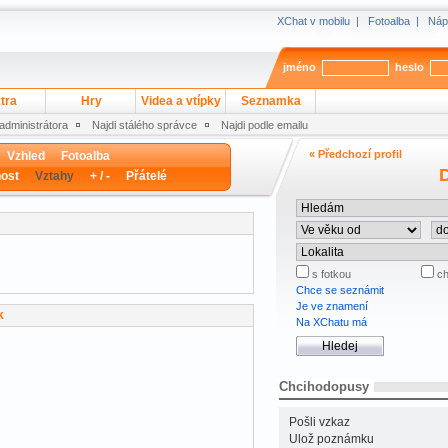
XChat v mobilu
|
Fotoalba
|
Náp
jméno
heslo
tra
Hry
Videa a vtípky
Seznamka
 administrátora
Najdi stálého správce
Najdi podle emailu
« Předchozí profil
Vzhled
Fotoalba
D
ost
Vztahy
+ / -
Přátelé
s fotkou
ch
Chce se seznámit
Je ve znamení
k
Na XChatu má
Chcihodopusy
Pošli vzkaz
Ulož poznámku