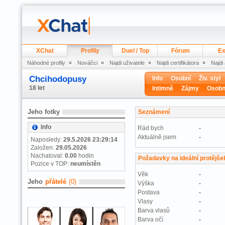
XChat
Profily
Duel / Top
Fórum
Ex
Náhodné profily
Nováčci
Najdi uživatele
Najdi certifikátora
Najdi
Chcihodopusy
Info
Osobní
Živ. styl
18 let
Intimně
Zájmy
Osobn
Jeho fotky
Seznámení
Info
Rád bych
-
Aktuálně jsem
-
Naposledy:
29.5.2026 23:29:14
Založen:
29.05.2026
Nachatoval:
0.00
hodin
Požadavky na ideální protějše
Pozice v TOP:
neumístěn
Věk
-
Jeho
přátelé
(0)
Výška
-
Postava
-
Vlasy
-
Barva vlasů
-
Barva očí
-