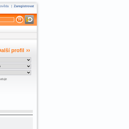
ověda
|
Zaregistrovat
alší profil
atuje