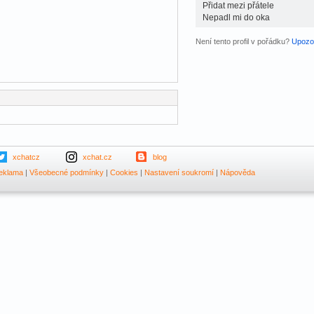
Přidat mezi přátele
Nepadl mi do oka
Není tento profil v pořádku?
Upozor
xchatcz
xchat.cz
blog
eklama
|
Všeobecné podmínky
|
Cookies
|
Nastavení soukromí
|
Nápověda