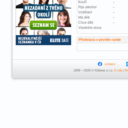
Kouří
-
Pije alkohol
-
Vzdělání
-
Má děti
-
Chce děti
-
Vlastními slovy
Představa o prvním rande
xchatcz
1999 – 2026 © 42ideas s.r.o.
O nás
|
R