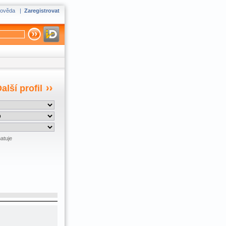
ověda
|
Zaregistrovat
alší profil
atuje