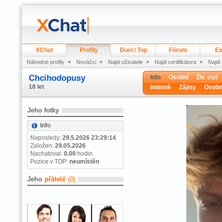
XChat
Profily
Duel / Top
Fórum
Ex
Náhodné profily
Nováčci
Najdi uživatele
Najdi certifikátora
Najdi
Chcihodopusy
Info
Osobní
Živ. styl
18 let
Intimně
Zájmy
Osobn
Jeho fotky
Info
Naposledy:
29.5.2026 23:29:14
Založen:
29.05.2026
Nachatoval:
0.00
hodin
Pozice v TOP:
neumístěn
Jeho
přátelé
(0)