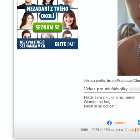
Adresa profilu:
https://xchat.cz/C
Vzkaz pro návštěvníky
Nikdy sem s klukem nic nemel
Olomoucky kraj
Nech si ho ocucat :)
xchatcz
1999 – 2026 © 42ideas s.r.o.
O nás
|
R