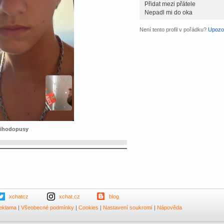
Přidat mezi přátele
Nepadl mi do oka
Není tento profil v pořádku?
Upozor
hcihodopusy
xchatcz
xchat.cz
blog
eklama
|
Všeobecné podmínky
|
Cookies
|
Nastavení soukromí
|
Nápověda