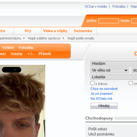
XChat v mobilu
|
Fotoalba
|
Náp
jméno
heslo
tra
Hry
Videa a vtípky
Seznamka
 administrátora
Najdi stálého správce
Najdi podle emailu
Vzhled
Fotoalba
D
ost
Vztahy
+ / -
Přátelé
s fotkou
ch
Chce se seznámit
Je ve znamení
Na XChatu má
Chcihodopusy
Pošli vzkaz
Ulož poznámku