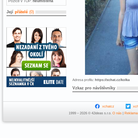
Pozice v TOP:
neumístěna
Její
přátelé
(0)
Adresa profilu:
https://xchat.cz/kolka
Vzkaz pro návštěvníky
xchatcz
xc
1999 – 2026 © 42ideas s.r.o.
O nás
|
Reklama