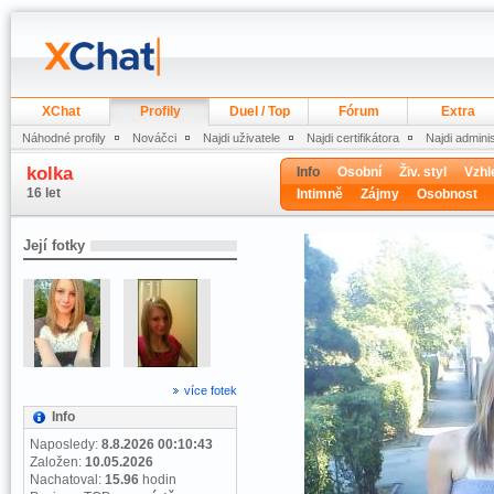
XChat
Profily
Duel / Top
Fórum
Extra
Náhodné profily
Nováčci
Najdi uživatele
Najdi certifikátora
Najdi admini
kolka
Info
Osobní
Živ. styl
Vzhl
16 let
Intimně
Zájmy
Osobnost
Její fotky
více fotek
Info
Naposledy:
8.8.2026 00:10:43
Založen:
10.05.2026
Nachatoval:
15.96
hodin