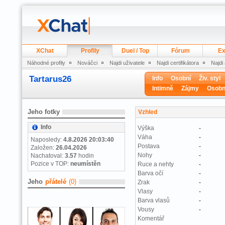
XChat
Profily
Duel / Top
Fórum
Ex
Náhodné profily
Nováčci
Najdi uživatele
Najdi certifikátora
Najdi
Tartarus26
Info
Osobní
Živ. styl
Intimně
Zájmy
Osobn
Jeho fotky
Vzhled
Info
Výška
-
Váha
-
Naposledy:
4.8.2026 20:03:40
Postava
-
Založen:
26.04.2026
Nohy
-
Nachatoval:
3.57
hodin
Pozice v TOP:
neumístěn
Ruce a nehty
-
Barva očí
-
Jeho
přátelé
(0)
Zrak
-
Vlasy
-
Barva vlasů
-
Vousy
-
Komentář