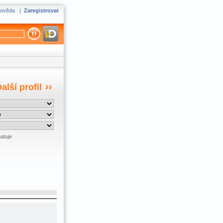
ověda
|
Zaregistrovat
alší profil
atuje