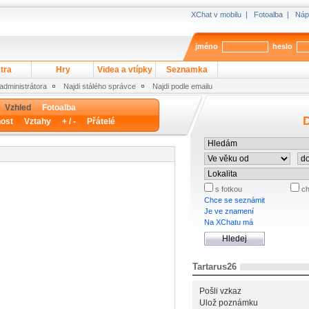
XChat v mobilu
|
Fotoalba
|
Náp
jméno
heslo
tra
Hry
Videa a vtípky
Seznamka
 administrátora
Najdi stálého správce
Najdi podle emailu
Vzhled
Fotoalba
D
ost
Vztahy
+ / -
Přátelé
s fotkou
ch
Chce se seznámit
Je ve znamení
Na XChatu má
Tartarus26
Pošli vzkaz
Ulož poznámku