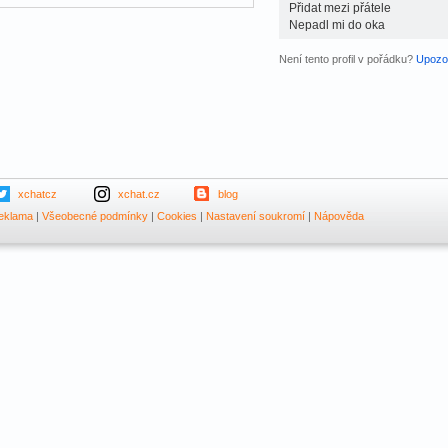
Přidat mezi přátele
Nepadl mi do oka
Není tento profil v pořádku?
Upozor
xchatcz
xchat.cz
blog
eklama
|
Všeobecné podmínky
|
Cookies
|
Nastavení soukromí
|
Nápověda