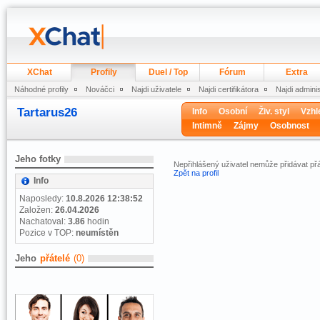
XChat
Profily
Duel / Top
Fórum
Extra
Náhodné profily
Nováčci
Najdi uživatele
Najdi certifikátora
Najdi admini
Tartarus26
Info
Osobní
Živ. styl
Vzhl
Intimně
Zájmy
Osobnost
Jeho fotky
Nepřihlášený uživatel nemůže přidávat přá
Zpět na profil
Info
Naposledy:
10.8.2026 12:38:52
Založen:
26.04.2026
Nachatoval:
3.86
hodin
Pozice v TOP:
neumístěn
Jeho
přátelé
(0)