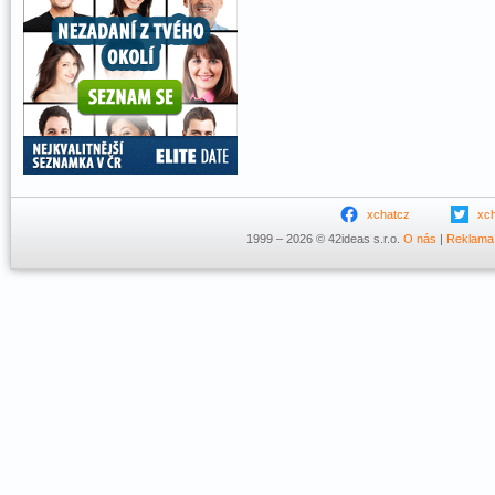
xchatcz
xc
1999 – 2026 © 42ideas s.r.o.
O nás
|
Reklama