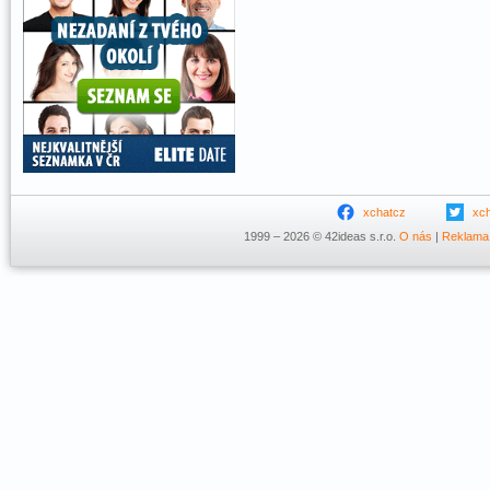
xchatcz
xc
1999 – 2026 © 42ideas s.r.o.
O nás
|
Reklama