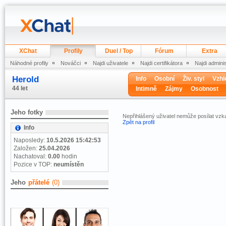
XChat
Profily
Duel / Top
Fórum
Extra
Náhodné profily
Nováčci
Najdi uživatele
Najdi certifikátora
Najdi admini
Herold
Info
Osobní
Živ. styl
Vzhl
44 let
Intimně
Zájmy
Osobnost
Jeho fotky
Nepřihlášený uživatel nemůže posílat vzk
Zpět na profil
Info
Naposledy:
10.5.2026 15:42:53
Založen:
25.04.2026
Nachatoval:
0.00
hodin
Pozice v TOP:
neumístěn
Jeho
přátelé
(0)