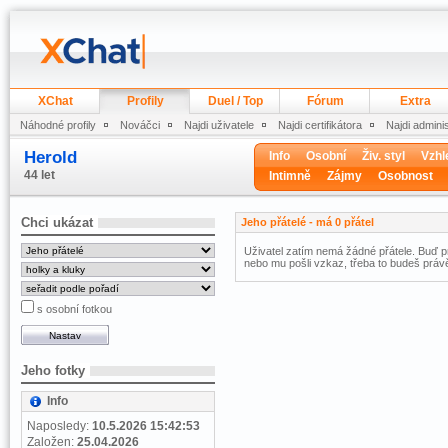
XChat
Profily
Duel / Top
Fórum
Extra
Náhodné profily
Nováčci
Najdi uživatele
Najdi certifikátora
Najdi admini
Herold
Info
Osobní
Živ. styl
Vzhl
44 let
Intimně
Zájmy
Osobnost
Chci ukázat
Jeho přátelé - má 0 přátel
Uživatel zatím nemá žádné přátele. Buď pr
nebo mu pošli vzkaz, třeba to budeš právě
s osobní fotkou
Jeho fotky
Info
Naposledy:
10.5.2026 15:42:53
Založen:
25.04.2026