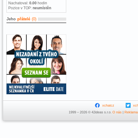
Nachatoval:
0.00
hodin
Pozice v TOP:
neumístěn
Jeho
přátelé
(0)
xchatcz
xc
1999 – 2026 © 42ideas s.r.o.
O nás
|
Reklama