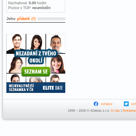
Nachatoval:
0.00
hodin
Pozice v TOP:
neumístěn
Jeho
přátelé
(0)
xchatcz
xc
1999 – 2026 © 42ideas s.r.o.
O nás
|
Reklama