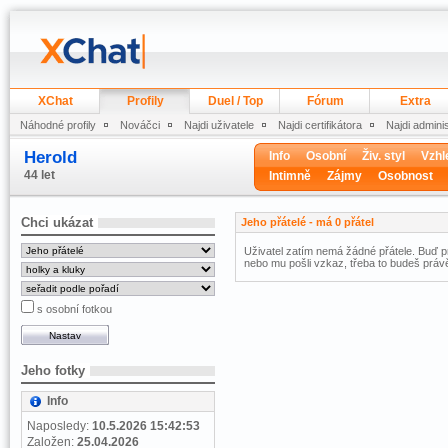
XChat
Profily
Duel / Top
Fórum
Extra
Náhodné profily
Nováčci
Najdi uživatele
Najdi certifikátora
Najdi admini
Herold
Info
Osobní
Živ. styl
Vzhl
44 let
Intimně
Zájmy
Osobnost
Chci ukázat
Jeho přátelé - má 0 přátel
Uživatel zatím nemá žádné přátele. Buď pr
nebo mu pošli vzkaz, třeba to budeš právě
s osobní fotkou
Jeho fotky
Info
Naposledy:
10.5.2026 15:42:53
Založen:
25.04.2026