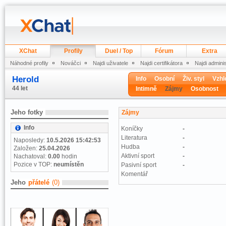
XChat
Profily
Duel / Top
Fórum
Extra
Náhodné profily
Nováčci
Najdi uživatele
Najdi certifikátora
Najdi admini
Herold
Info
Osobní
Živ. styl
Vzhl
44 let
Intimně
Zájmy
Osobnost
Jeho fotky
Zájmy
Info
Koníčky
-
Literatura
-
Naposledy:
10.5.2026 15:42:53
Hudba
-
Založen:
25.04.2026
Aktivní sport
-
Nachatoval:
0.00
hodin
Pozice v TOP:
neumístěn
Pasivní sport
-
Komentář
Jeho
přátelé
(0)