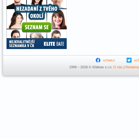
xchatcz
xc
1999 – 2026 © 42ideas s.r.o.
O nás
|
Reklama