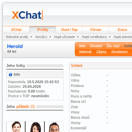
XChat
Profily
Duel / Top
Fórum
Extra
Náhodné profily
Nováčci
Najdi uživatele
Najdi certifikátora
Najdi admini
Herold
Info
Osobní
Živ. styl
Vzhl
44 let
Intimně
Zájmy
Osobnost
Jeho fotky
Vzhled
Info
Výška
-
Váha
-
Naposledy:
10.5.2026 15:42:53
Postava
-
Založen:
25.04.2026
Nohy
-
Nachatoval:
0.00
hodin
Pozice v TOP:
neumístěn
Ruce a nehty
-
Barva očí
-
Jeho
přátelé
(0)
Zrak
-
Vlasy
-
Barva vlasů
-
Vousy
-
Komentář