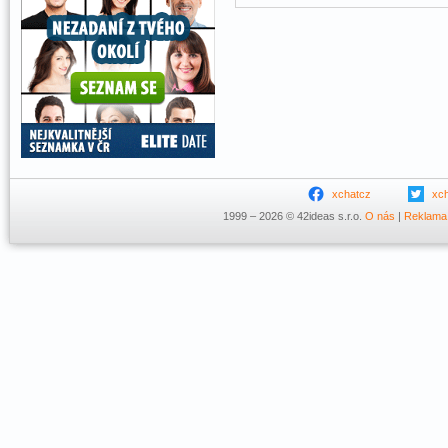
xchatcz
xc
1999 – 2026 © 42ideas s.r.o.
O nás
|
Reklama