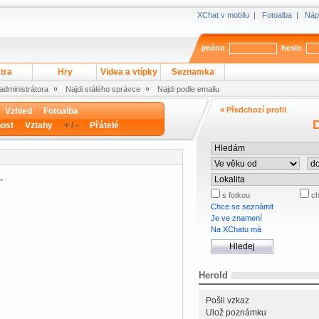
XChat v mobilu
|
Fotoalba
|
Náp
jméno
heslo
tra
Hry
Videa a vtípky
Seznamka
 administrátora
Najdi stálého správce
Najdi podle emailu
« Předchozí profil
Vzhled
Fotoalba
D
ost
Vztahy
+ / -
Přátelé
-
s fotkou
ch
Chce se seznámit
Je ve znamení
Na XChatu má
Herold
Pošli vzkaz
Ulož poznámku