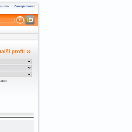
ověda
|
Zaregistrovat
alší profil
atuje