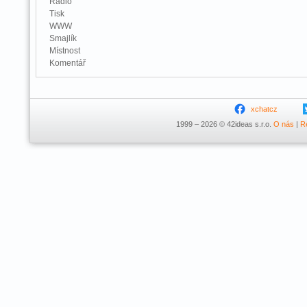
Rádio
Tisk
WWW
Smajlík
Místnost
Komentář
xchatcz
1999 – 2026 © 42ideas s.r.o.
O nás
|
R