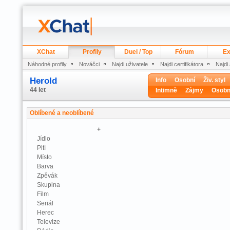
XChat
Profily
Duel / Top
Fórum
Ex
Náhodné profily
Nováčci
Najdi uživatele
Najdi certifikátora
Najdi
Herold
Info
Osobní
Živ. styl
44 let
Intimně
Zájmy
Osobn
Oblíbené a neoblíbené
+
Jídlo
Pití
Místo
Barva
Zpěvák
Skupina
Film
Seriál
Herec
Televize