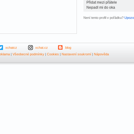
Přidat mezi přátele
Nepadl mi do oka
Není tento profil v pořádku?
Upozor
xchatcz
xchat.cz
blog
eklama
|
Všeobecné podmínky
|
Cookies
|
Nastavení soukromí
|
Nápověda