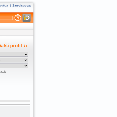
ověda
|
Zaregistrovat
alší profil
atuje