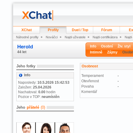
XChat
Profily
Duel / Top
Fórum
Ex
Náhodné profily
Nováčci
Najdi uživatele
Najdi certifikátora
Najdi
Herold
Info
Osobní
Živ. styl
44 let
Intimně
Zájmy
Osobn
Jeho fotky
Osobnost
Info
Temperament
-
Otevřenost
-
Naposledy:
10.5.2026 15:42:53
Povaha
-
Založen:
25.04.2026
Komentář
Nachatoval:
0.00
hodin
Pozice v TOP:
neumístěn
Jeho
přátelé
(0)