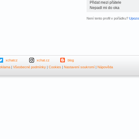
Přidat mezi přátele
Nepadl mi do oka
Není tento profil v pořádku?
Upozor
xchatcz
xchat.cz
blog
eklama
|
Všeobecné podmínky
|
Cookies
|
Nastavení soukromí
|
Nápověda