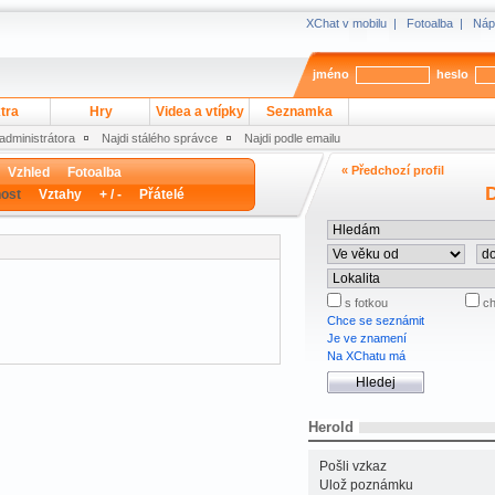
XChat v mobilu
|
Fotoalba
|
Náp
jméno
heslo
tra
Hry
Videa a vtípky
Seznamka
 administrátora
Najdi stálého správce
Najdi podle emailu
« Předchozí profil
Vzhled
Fotoalba
D
ost
Vztahy
+ / -
Přátelé
s fotkou
ch
Chce se seznámit
Je ve znamení
Na XChatu má
Herold
Pošli vzkaz
Ulož poznámku