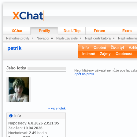
XChat
Profily
Duel / Top
Fórum
Extra
Náhodné profily
Nováčci
Najdi uživatele
Najdi certifikátora
Najdi admini
petrik
Info
Osobní
Živ. styl
Vzhl
Intimně
Zájmy
Osobnost
Jeho fotky
Nepřihlášený uživatel nemůže posílat vzk
Zpět na profil
více fotek
Info
Naposledy:
6.8.2026 23:21:05
Založen:
10.04.2026
Nachatoval:
2.49
hodin