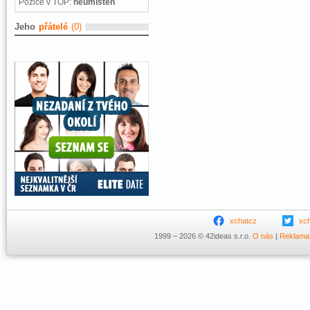
Pozice v TOP:
neumístěn
Jeho
přátelé
(0)
xchatcz
xc
1999 – 2026 © 42ideas s.r.o.
O nás
|
Reklama