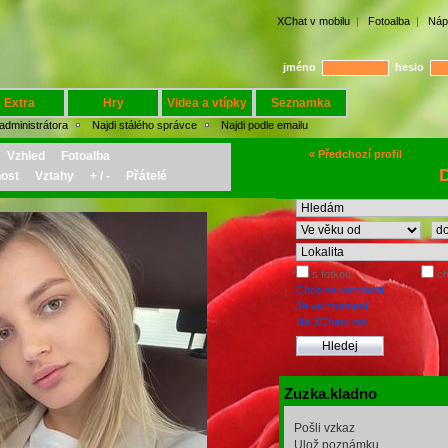
XChat v mobilu
|
Fotoalba
|
Náp
jméno
heslo
Extra
Hry
Videa a vtípky
Seznamka
 administrátora
Najdi stálého správce
Najdi podle emailu
« Předchozí profil
Vzhled
Fotoalba
D
ost
Vztahy
+ / -
Přátelé
s fotkou
ch
Chce se seznámit
Je ve znamení
Na XChatu má
Zuzka.kladno
Pošli vzkaz
Ulož poznámku