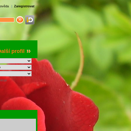
ověda
|
Zaregistrovat
alší profil
atuje