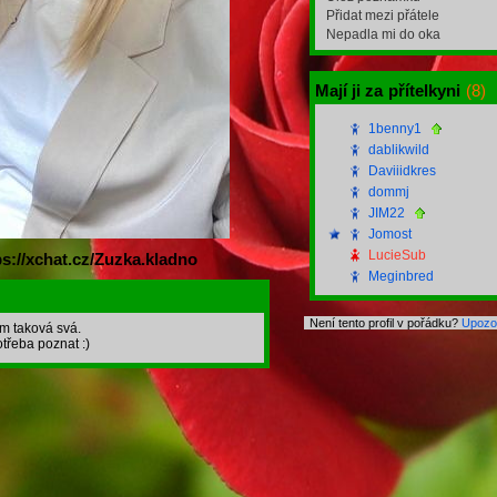
Přidat mezi přátele
Nepadla mi do oka
Mají ji za
přítelkyni
(8)
1benny1
dablikwild
Daviiidkres
dommj
JIM22
Jomost
LucieSub
ps://xchat.cz/Zuzka.kladno
Meginbred
Není tento profil v pořádku?
Upozor
m taková svá.
třeba poznat :)