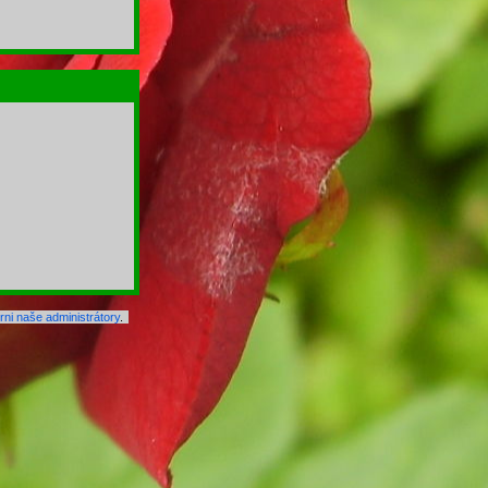
ni naše administrátory
.