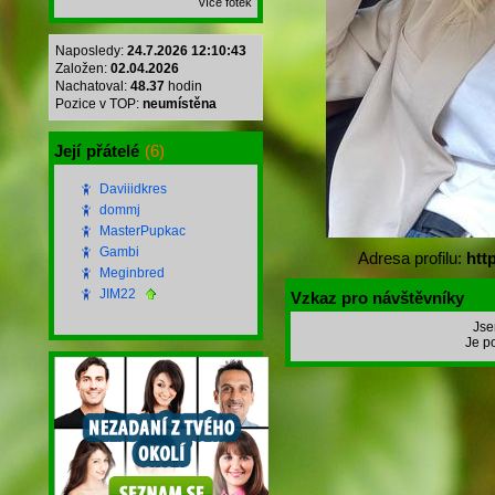
více fotek
Naposledy:
24.7.2026 12:10:43
Založen:
02.04.2026
Nachatoval:
48.37
hodin
Pozice v TOP:
neumístěna
Její
přátelé
(6)
Daviiidkres
dommj
MasterPupkac
Gambi
Adresa profilu:
htt
Meginbred
JIM22
Vzkaz pro návštěvníky
Jse
Je po