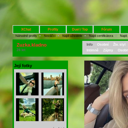
XChat
Profily
Duel / Top
Fórum
Náhodné profily
Nováčci
Najdi uživatele
Najdi certifikátora
Najdi
Zuzka.kladno
Info
Osobní
Živ. styl
28 let
Intimně
Zájmy
Osobn
Její fotky