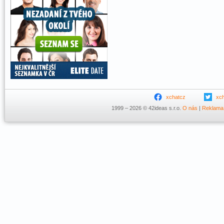
xchatcz
xc
1999 – 2026 © 42ideas s.r.o.
O nás
|
Reklama