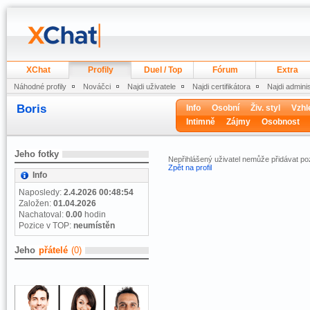
XChat
Profily
Duel / Top
Fórum
Extra
Náhodné profily
Nováčci
Najdi uživatele
Najdi certifikátora
Najdi admini
Boris
Info
Osobní
Živ. styl
Vzhl
Intimně
Zájmy
Osobnost
Jeho fotky
Nepřihlášený uživatel nemůže přidávat 
Zpět na profil
Info
Naposledy:
2.4.2026 00:48:54
Založen:
01.04.2026
Nachatoval:
0.00
hodin
Pozice v TOP:
neumístěn
Jeho
přátelé
(0)