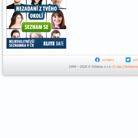
xchatcz
xc
1999 – 2026 © 42ideas s.r.o.
O nás
|
Reklama