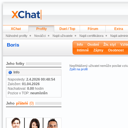
XChat
Profily
Duel / Top
Fórum
Extra
Náhodné profily
Nováčci
Najdi uživatele
Najdi certifikátora
Najdi admini
Boris
Info
Osobní
Živ. styl
Vzhl
Intimně
Zájmy
Osobnost
Jeho fotky
Nepřihlášený uživatel nemůže posílat vzk
Zpět na profil
Info
Naposledy:
2.4.2026 00:48:54
Založen:
01.04.2026
Nachatoval:
0.00
hodin
Pozice v TOP:
neumístěn
Jeho
přátelé
(0)