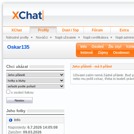
XChat
Profily
Duel / Top
Fórum
Extra
Náhodné profily
Nováčci
Najdi uživatele
Najdi certifikátora
Najdi admini
Oskar135
Info
Osobní
Živ. styl
Vzhl
Intimně
Zájmy
Osobnost
Chci ukázat
Jeho přátelé - má 0 přátel
Uživatel zatím nemá žádné přátele. Buď pr
nebo mu pošli vzkaz, třeba to budeš právě
s osobní fotkou
Jeho fotky
Info
Naposledy:
6.7.2026 14:05:08
Založen:
09.03.2026