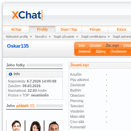
XChat
Profily
Duel / Top
Fórum
Extra
Náhodné profily
Nováčci
Najdi uživatele
Najdi certifikátora
Najdi admini
Oskar135
Info
Osobní
Živ. styl
Vzhl
Intimně
Zájmy
Osobnost
Jeho fotky
Životní styl
Info
Kouřím
-
Piju alkohol
-
Naposledy:
6.7.2026 14:05:08
Závislosti
-
Založen:
09.03.2026
Bydlím
-
Nachatoval:
22.93
hodin
Pozice v TOP:
neumístěn
Oblečení
-
Piercing
-
Jeho
přátelé
(0)
Tetování
Vlastním
-
Mám děti
-
Chci děti
-
Komentář