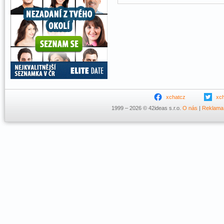
xchatcz
xc
1999 – 2026 © 42ideas s.r.o.
O nás
|
Reklama