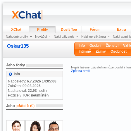
XChat
Profily
Duel / Top
Fórum
Extra
Náhodné profily
Nováčci
Najdi uživatele
Najdi certifikátora
Najdi admini
Oskar135
Info
Osobní
Živ. styl
Vzhl
Intimně
Zájmy
Osobnost
Jeho fotky
Nepřihlášený uživatel nemůže poslat infor
Zpět na profil
Info
Naposledy:
6.7.2026 14:05:08
Založen:
09.03.2026
Nachatoval:
22.93
hodin
Pozice v TOP:
neumístěn
Jeho
přátelé
(0)