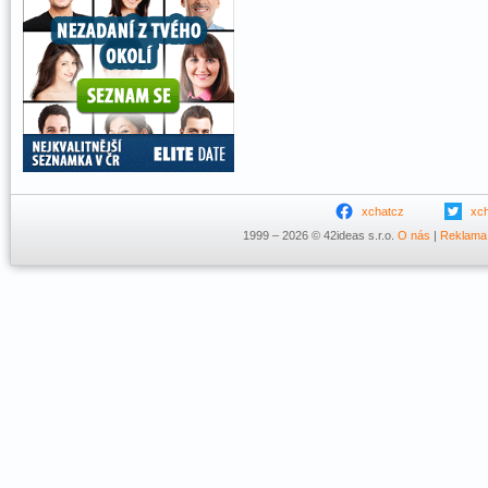
xchatcz
xc
1999 – 2026 © 42ideas s.r.o.
O nás
|
Reklama