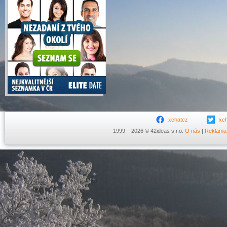
xchatcz
xc
1999 – 2026 © 42ideas s.r.o.
O nás
|
Reklama