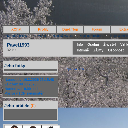
XChat
Profily
Duel / Top
Fórum
Extr
Náhodné profily
Nováčci
Najdi uživatele
Najdi certifikátora
Najdi admini
Pavel1993
Info
Osobní
Živ. styl
Vzhl
32 let
Intimně
Zájmy
Osobnost
Jeho fotky
Nepřihlášený uživatel nemůže posílat vzkaz
Zpět na profil
Naposledy:
10.3.2026 23:15:48
Založen:
08.03.2026
Nachatoval:
0.00
hodin
Pozice v TOP:
neumístěn
Jeho
přátelé
(0)