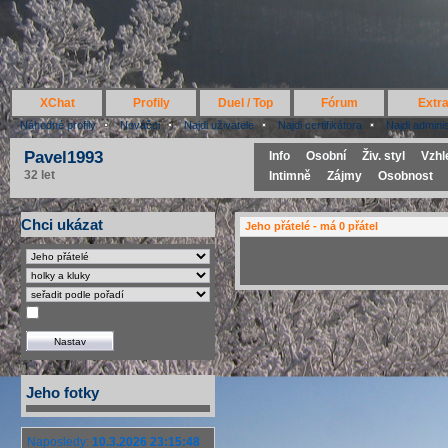
XChat
Profily
Duel / Top
Fórum
Extr
Náhodné profily
Nováčci
Najdi uživatele
Najdi certifikátora
Najdi admini
Pavel1993
Info
Osobní
Živ. styl
Vzhl
32 let
Intimně
Zájmy
Osobnost
Chci ukázat
Jeho přátelé - má 0 přátel
Uživatel zatím nemá žádné přátele. Buď p
nebo mu pošli vzkaz, třeba to budeš práv
s osobní fotkou
Jeho fotky
Naposledy:
10.3.2026 23:15:48