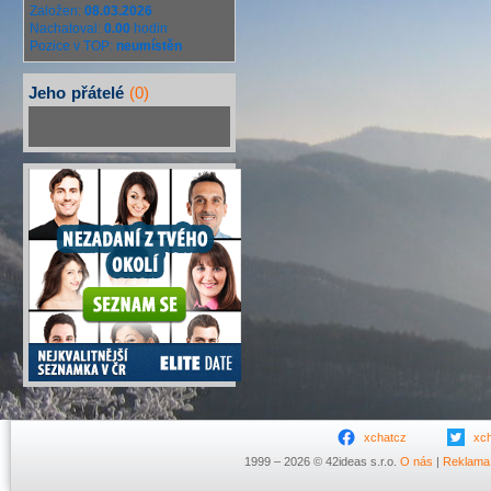
Založen:
08.03.2026
Nachatoval:
0.00
hodin
Pozice v TOP:
neumístěn
Jeho
přátelé
(0)
xchatcz
xc
1999 – 2026 © 42ideas s.r.o.
O nás
|
Reklama