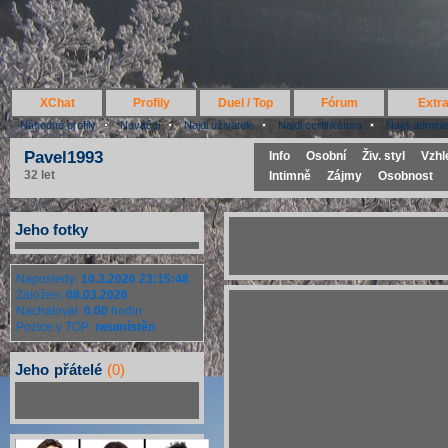
XChat
Profily
Duel / Top
Fórum
Extr
Náhodné profily
Nováčci
Najdi uživatele
Najdi certifikátora
Najdi admini
Pavel1993
Info
Osobní
Živ. styl
Vzhl
32 let
Intimně
Zájmy
Osobnost
Jeho fotky
Rád bych
-
Aktuálně jsem
-
Naposledy:
10.3.2026 23:15:48
Založen:
08.03.2026
Věk
-
Nachatoval:
0.00
hodin
Pozice v TOP:
neumístěn
Výška
-
Postava
-
Vlasy
-
Jeho
přátelé
(0)
Barva vlasů
-
Barva očí
-
Kouří
-
Pije alkohol
-