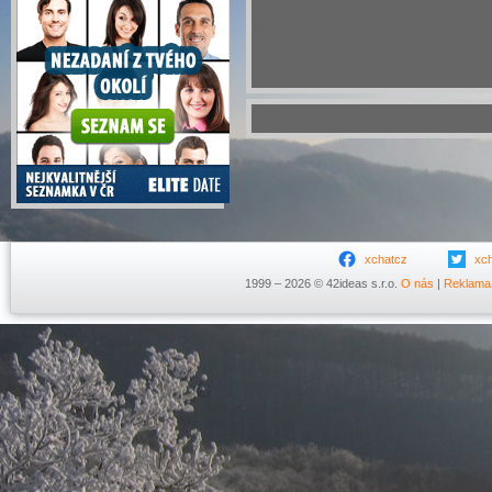
Vzdělání
-
Má děti
-
Chce děti
-
Vlastními slovy
xchatcz
xc
1999 – 2026 © 42ideas s.r.o.
O nás
|
Reklama