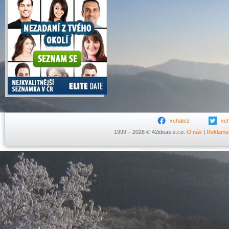
xchatcz
xc
1999 – 2026 © 42ideas s.r.o.
O nás
|
Reklama