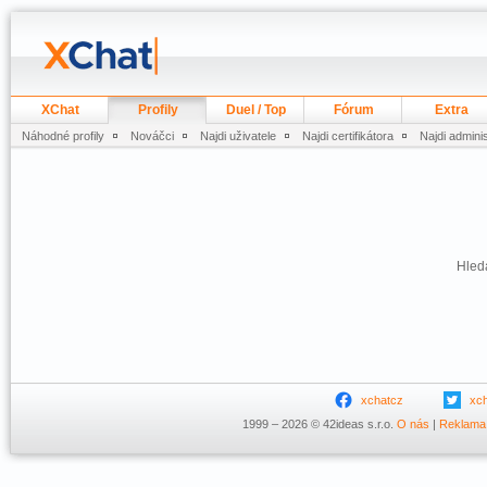
XChat
Profily
Duel / Top
Fórum
Extra
Náhodné profily
Nováčci
Najdi uživatele
Najdi certifikátora
Najdi admini
Hleda
xchatcz
xc
1999 – 2026 © 42ideas s.r.o.
O nás
|
Reklama