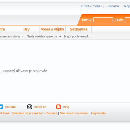
XChat v mobilu
|
Fotoalba
|
Náp
jméno
heslo
tra
Hry
Videa a vtípky
Seznamka
 administrátora
Najdi stálého správce
Najdi podle emailu
Hledaný uživatel je blokován.
xchatcz
xchat.cz
blog
eklama
|
Všeobecné podmínky
|
Cookies
|
Nastavení soukromí
|
Nápověda