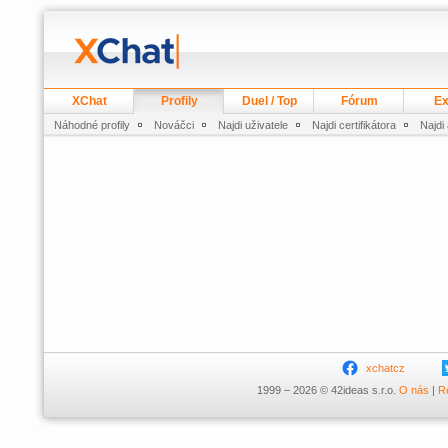
XChat
Profily
Duel / Top
Fórum
Ex
Náhodné profily
Nováčci
Najdi uživatele
Najdi certifikátora
Najdi
xchatcz
1999 – 2026 © 42ideas s.r.o.
O nás
|
R