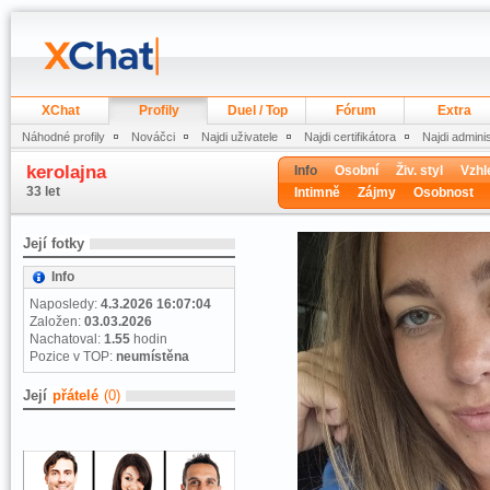
XChat
Profily
Duel / Top
Fórum
Extra
Náhodné profily
Nováčci
Najdi uživatele
Najdi certifikátora
Najdi admini
kerolajna
Info
Osobní
Živ. styl
Vzhl
33 let
Intimně
Zájmy
Osobnost
Její fotky
Info
Naposledy:
4.3.2026 16:07:04
Založen:
03.03.2026
Nachatoval:
1.55
hodin
Pozice v TOP:
neumístěna
Její
přátelé
(0)