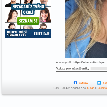
Adresa profilu:
https://xchat.cz/kerolajna
Vzkaz pro návštěvníky
xchatcz
xc
1999 – 2026 © 42ideas s.r.o.
O nás
|
Reklama