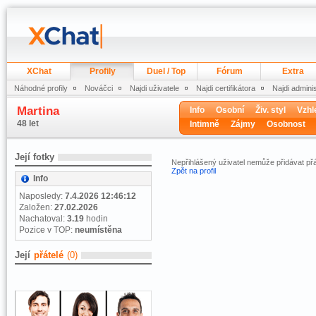
XChat
Profily
Duel / Top
Fórum
Extra
Náhodné profily
Nováčci
Najdi uživatele
Najdi certifikátora
Najdi admini
Martina
Info
Osobní
Živ. styl
Vzhl
48 let
Intimně
Zájmy
Osobnost
Její fotky
Nepřihlášený uživatel nemůže přidávat přá
Zpět na profil
Info
Naposledy:
7.4.2026 12:46:12
Založen:
27.02.2026
Nachatoval:
3.19
hodin
Pozice v TOP:
neumístěna
Její
přátelé
(0)