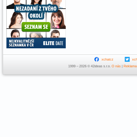
xchatcz
xc
1999 – 2026 © 42ideas s.r.o.
O nás
|
Reklama